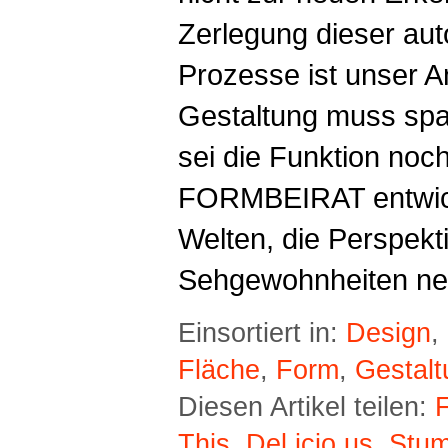
Zerlegung dieser au
Prozesse ist unser A
Gestaltung muss spa
sei die Funktion noch
FORMBEIRAT entwicke
Welten, die Perspekt
Sehgewohnheiten neu
Einsortiert in:
Design
,
Fläche
,
Form
,
Gestalt
Diesen Artikel teilen:
This
,
Del.icio.us
,
Stu